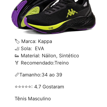
🏷️ Marca: Kappa
🦶 Sola: EVA
👟 Material: Náilon, Sintético
🏅 Recomendado:Treino
📏Tamanho:34 ao 39
⭐⭐⭐⭐⭐: 4.7 Gostaram
Tênis Masculino