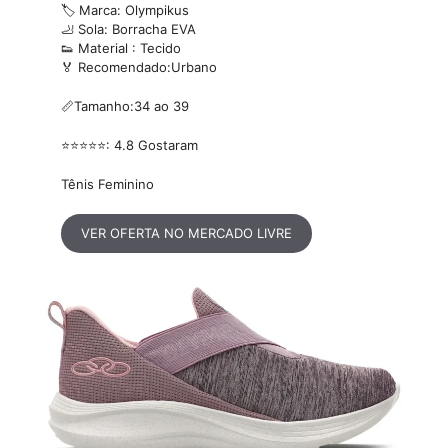
🏷️ Marca: Olympikus
🦶 Sola: Borracha EVA
👟 Material : Tecido
🏅 Recomendado:Urbano
📏Tamanho:34 ao 39
⭐⭐⭐⭐⭐: 4.8 Gostaram
Tênis Feminino
VER OFERTA NO MERCADO LIVRE