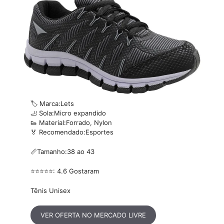
🏷️ Marca:Lets
🦶 Sola:Micro expandido
👟 Material:Forrado, Nylon
🏅 Recomendado:Esportes
📏Tamanho:38 ao 43
⭐⭐⭐⭐⭐: 4.6 Gostaram
Tênis Unisex
VER OFERTA NO MERCADO LIVRE