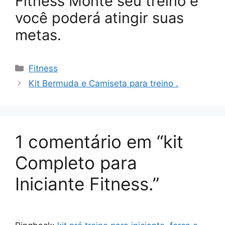
Fitness Monte seu treino e
você poderá atingir suas
metas.
Categorias
Fitness
Kit Bermuda e Camiseta para treino .
1 comentário em “kit
Completo para
Iniciante Fitness.”